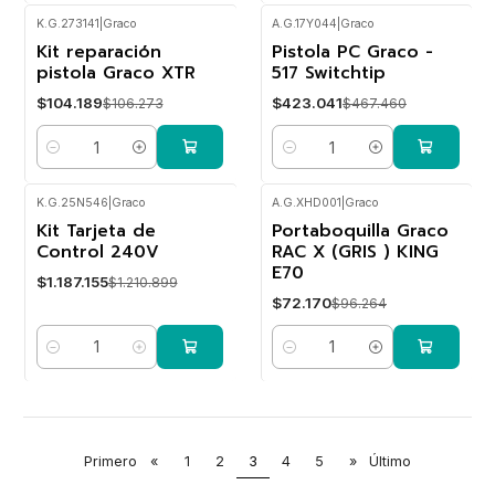
K.G.273141
|
Graco
A.G.17Y044
|
Graco
Kit reparación
Pistola PC Graco -
-2%
-10%
OFF
OFF
pistola Graco XTR
517 Switchtip
$104.189
$423.041
$106.273
$467.460
Cantidad
Cantidad
K.G.25N546
|
Graco
A.G.XHD001
|
Graco
Kit Tarjeta de
Portaboquilla Graco
-2%
-25%
OFF
OFF
Control 240V
RAC X (GRIS ) KING
E70
$1.187.155
$1.210.899
$72.170
$96.264
Cantidad
Cantidad
Primero
«
1
2
3
4
5
»
Último