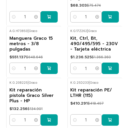
$68.303
$75.474
Cantidad
Cantidad
A.G.H73850
|
Graco
K.G.17Z262
|
Graco
Manguera Graco 15
Kit, Ctrl, Bt,
-15%
-10%
OFF
OFF
metros - 3/8
490/495/595 - 230V
pulgadas
- Tarjeta eléctrica
$551.137
$1.236.525
$648.646
$1.366.360
Cantidad
Cantidad
K.G.20B225
|
Graco
K.G.25D233
|
Graco
Kit reparación
Kit reparación PE/
-2%
-2%
OFF
OFF
pistola Graco Silver
LTHR (115)
Plus - HP
$410.291
$418.497
$132.256
$134.901
Cantidad
Cantidad