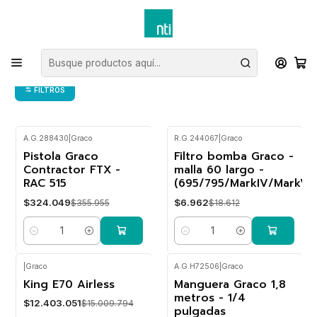
Inicio
Marcas
Graco
Graco
FILTROS
A.G.288430
|
Graco
R.G.244067
|
Graco
Pistola Graco
Filtro bomba Graco -
-9%
-63%
OFF
OFF
Contractor FTX -
malla 60 largo -
RAC 515
(695/795/MarkIV/MarkV)
$324.049
$6.962
$355.955
$18.612
Cantidad
Cantidad
|
Graco
A.G.H72506
|
Graco
King E70 Airless
Manguera Graco 1,8
-17%
-10%
OFF
OFF
metros - 1/4
$12.403.051
$15.009.794
pulgadas