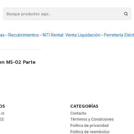
as
Recubrimientos
NTI Rental: Venta Liquidación
Ferretería Eléct
en MS-02 Parte
OS
CATEGORÍAS
.cl
Contacto
02
Términos y Condiciones
9
Política de privacidad
Política de reembolso