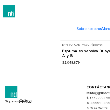
Inicio
Recubrimietos
Poliureas
Aislante
Aislante
Sobre nosotros
Marc
DYN-PUFOAM-MS02-A
|
Duayen
Espuma expansiva Duay
A y B
$2.048.879
CONTÁCTAN
info@gruponti
+562299376
Síguenos
5699918662
Casa Central