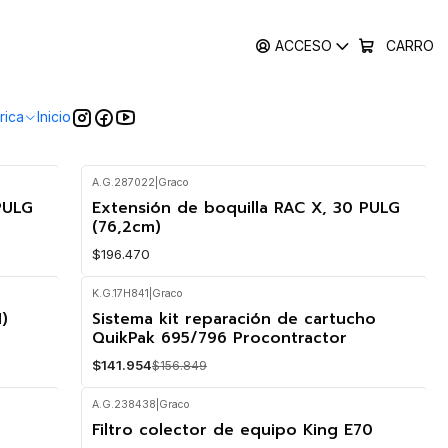
ACCESO
CARRO
rica
Inicio
A.G.287022
|
Graco
PULG
Extensión de boquilla RAC X, 30 PULG
(76,2cm)
$196.470
K.G.17H841
|
Graco
)
Sistema kit reparación de cartucho
-9%
OFF
QuikPak 695/796 Procontractor
$141.954
$156.849
A.G.238438
|
Graco
Filtro colector de equipo King E70