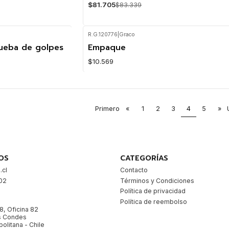
$81.705
$83.339
R.G.120776
|
Graco
rueba de golpes
Empaque
$10.569
Primero
«
1
2
3
4
5
»
OS
CATEGORÍAS
.cl
Contacto
02
Términos y Condiciones
9
Política de privacidad
Política de reembolso
78, Oficina 82
as Condes
olitana - Chile