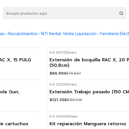
as
Recubrimientos
NTI Rental: Venta Liquidación
Ferretería Eléct
A.G.287021
|
Graco
AC X, 15 PULG
Extensión de boquilla RAC X, 20 
-15%
OFF
(50,8cm)
$66.994
$78.847
A.G.232124
|
Graco
Pole Gun,
Extensión Trabajo pesado (150 CM
-33%
OFF
$121.358
$180.916
K.G.244240
|
Graco
de cartuchos
Kit reparación Manguera retorno
-2%
OFF