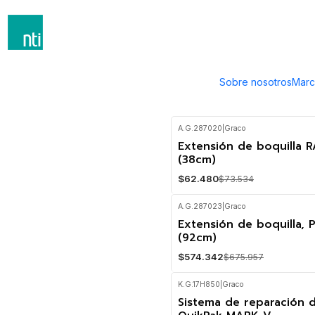
Inicio
Marcas
Graco
Graco
Sobre nosotros
Marc
A.G.287020
|
Graco
Extensión de boquilla R
-15%
OFF
(38cm)
$62.480
$73.534
A.G.287023
|
Graco
Extensión de boquilla, 
-15%
OFF
(92cm)
No disponible
$574.342
$675.957
K.G.17H850
|
Graco
Sistema de reparación 
-2%
OFF