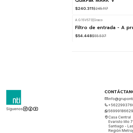
QuikPak MARK V
$240.311
$245.117
A.G.15V573
|
Graco
Filtro de entrada - A p
-2%
OFF
$54.448
$55.537
CONTÁCTAN
info@gruponti
+562299376
Síguenos
5699918662
Casa Central
Evaristo lillo 
Santiago - L
Región Metrop