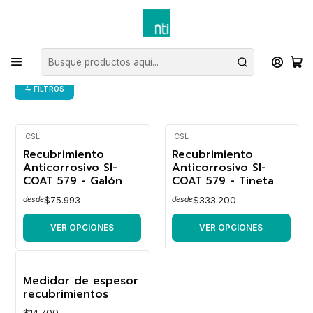
Inicio
Recubrimietos
Anticorrosivo
Anticorrosivo
FILTROS
|
CSL
|
CSL
Recubrimiento
Recubrimiento
Anticorrosivo SI-
Anticorrosivo SI-
COAT 579 - Galón
COAT 579 - Tineta
$75.993
$333.200
desde
desde
VER OPCIONES
VER OPCIONES
|
Medidor de espesor
recubrimientos
$14.700