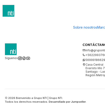
Inicio
Ferreteria Electrica
Ferreteria Electrica
Ferreteria Electrica
Sobre nosotros
Marc
CONTÁCTAN
info@gruponti
+562299376
Síguenos
5699918662
Casa Central
Evaristo lillo 
Santiago - L
Región Metrop
2026 Bienvenido a Grupo NTI | Grupo NTI.
Todos los derechos reservados.
Desarrollado por Jumpseller
.