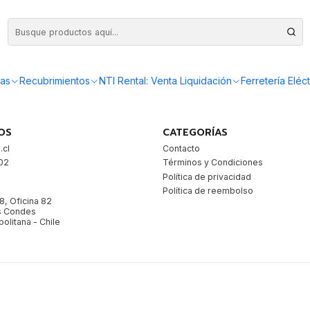
as
Recubrimientos
NTI Rental: Venta Liquidación
Ferretería Eléct
OS
CATEGORÍAS
.cl
Contacto
02
Términos y Condiciones
9
Política de privacidad
Política de reembolso
78, Oficina 82
as Condes
olitana - Chile