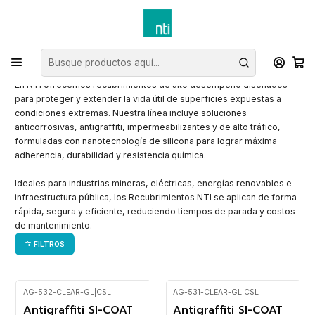
Inicio
Recubrimietos
Recubrimietos
En NTI ofrecemos recubrimientos de alto desempeño diseñados
para proteger y extender la vida útil de superficies expuestas a
condiciones extremas. Nuestra línea incluye soluciones
anticorrosivas, antigraffiti, impermeabilizantes y de alto tráfico,
formuladas con nanotecnología de silicona para lograr máxima
adherencia, durabilidad y resistencia química.
Ideales para industrias mineras, eléctricas, energías renovables e
infraestructura pública, los Recubrimientos NTI se aplican de forma
rápida, segura y eficiente, reduciendo tiempos de parada y costos
de mantenimiento.
FILTROS
AG-532-CLEAR-GL
|
CSL
AG-531-CLEAR-GL
|
CSL
Antigraffiti SI-COAT
Antigraffiti SI-COAT