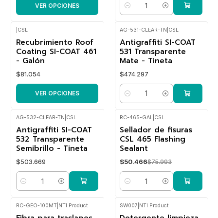
VER OPCIONES
Cantidad
|
CSL
AG-531-CLEAR-TN
|
CSL
Recubrimiento Roof
Antigraffiti SI-COAT
Coating SI-COAT 461
531 Transparente
- Galón
Mate - Tineta
$81.054
$474.297
VER OPCIONES
Cantidad
AG-532-CLEAR-TN
|
CSL
RC-465-GAL
|
CSL
Antigraffiti SI-COAT
Sellador de fisuras
-34%
OFF
532 Transparente
CSL 465 Flashing
Semibrillo - Tineta
Sealant
$503.669
$50.466
$75.993
Cantidad
Cantidad
RC-GEO-100MT
|
NTI Product
SW007
|
NTI Product
Fibra para traslapes
Detergente limpieza
-19%