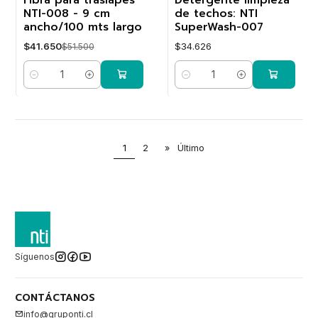
OFF
NTI-008 - 9 cm
de techos: NTI
ancho/100 mts largo
SuperWash-007
$41.650
$34.626
$51.500
Cantidad
Cantidad
1
2
»
Último
Síguenos
CONTÁCTANOS
info@gruponti.cl