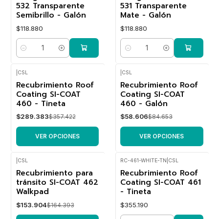
532 Transparente
531 Transparente
Semibrillo - Galón
Mate - Galón
$118.880
$118.880
Cantidad
Cantidad
|
CSL
|
CSL
Recubrimiento Roof
Recubrimiento Roof
-19%
-31%
OFF
OFF
Coating SI-COAT
Coating SI-COAT
460 - Tineta
460 - Galón
$289.383
$58.606
$357.422
$84.653
VER OPCIONES
VER OPCIONES
|
CSL
RC-461-WHITE-TN
|
CSL
Recubrimiento para
Recubrimiento Roof
-6%
OFF
tránsito SI-COAT 462
Coating SI-COAT 461
Walkpad
- Tineta
$153.904
$355.190
$164.393