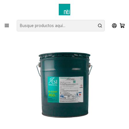
Inicio
Marcas
CSL
Roof Coating
Recubrimiento Roof Coating SI-COAT 460 - Tineta