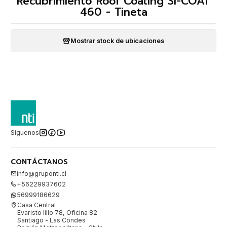
Recubrimiento Roof Coating SI-COAT
460 - Tineta
Mostrar stock de ubicaciones
Síguenos
CONTÁCTANOS
info@gruponti.cl
+56229937602
56999186629
Casa Central
Evaristo lillo 78, Oficina 82
Santiago - Las Condes