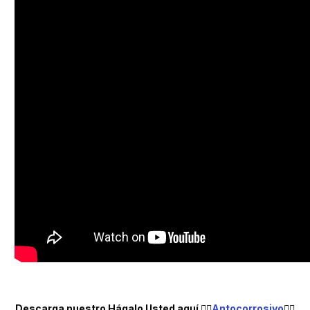
Descarga nuestro Hágalo Usted aquí 👉🏼
Antocorrosivo
👈🏼