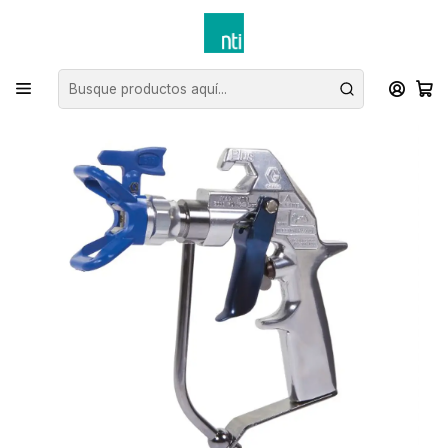
Inicio
NTI Rental: Venta Liquidación
Venta de Repuesto Graco
Pistolas
Pistola Graco FlexPlus