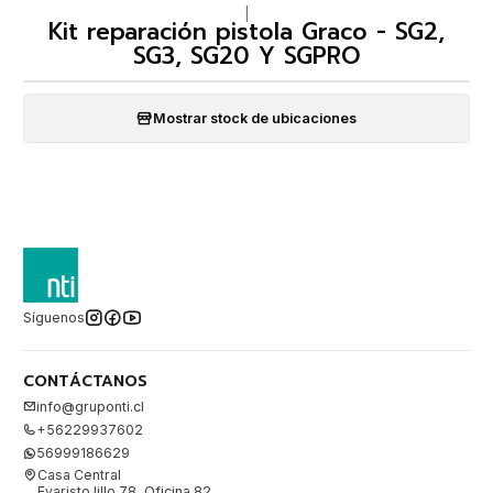
|
Kit reparación pistola Graco - SG2,
SG3, SG20 Y SGPRO
Mostrar stock de ubicaciones
Síguenos
CONTÁCTANOS
info@gruponti.cl
+56229937602
56999186629
Casa Central
Evaristo lillo 78, Oficina 82