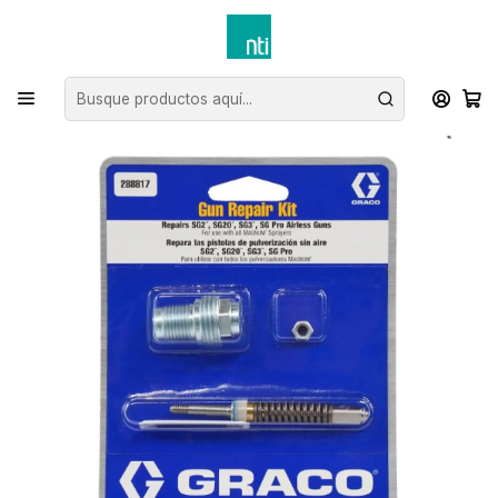
Inicio
NTI Rental: Venta Liquidación
Venta de Repuesto Graco
Accesorios
Kit reparación pistola Graco - SG2, SG3, SG20 Y SGPRO