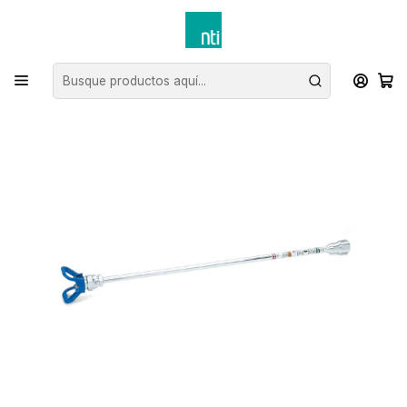
Inicio
NTI Rental: Venta Liquidación
Venta de Repuesto Graco
Boquillas
Extensión boquilla Graco Gun (30 cm)